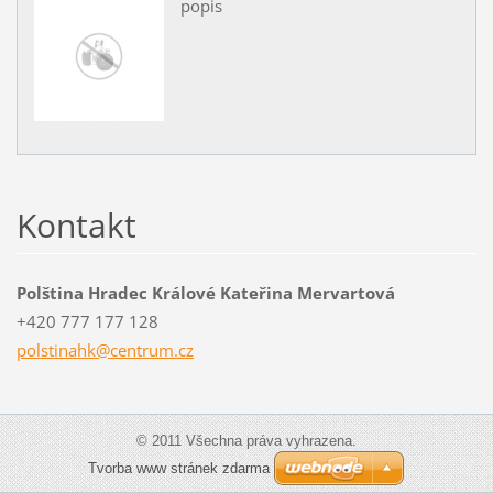
popis
Kontakt
Polština Hradec Králové Kateřina Mervartová
+420 777 177 128
polstina
hk@centr
um.cz
© 2011 Všechna práva vyhrazena.
Tvorba www stránek zdarma